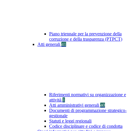
Piano triennale per la prevenzione della
corruzione e della trasparenza (PTPCT)
Atti generali
41
Riferimenti normativi su organizzazione e
attività
1
Atti amministrativi generali
40
Documenti di programmazione strategico-
gestionale
Statuti e leggi regionali
Codice disciplinare e codice di condotta