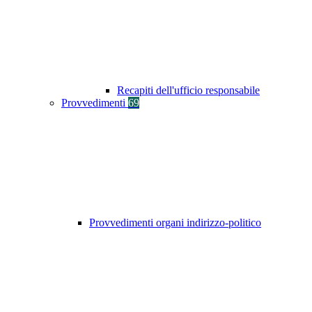
Recapiti dell'ufficio responsabile
Provvedimenti
69
Provvedimenti organi indirizzo-politico