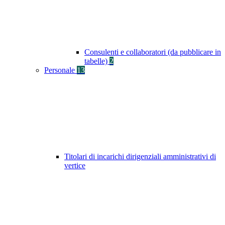
Consulenti e collaboratori (da pubblicare in
tabelle)
2
Personale
13
Titolari di incarichi dirigenziali amministrativi di
vertice