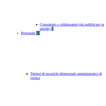
Consulenti e collaboratori (da pubblicare in
tabelle)
2
Personale
13
Titolari di incarichi dirigenziali amministrativi di
vertice