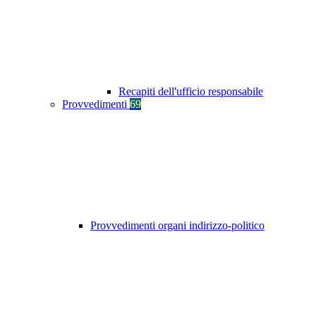
Recapiti dell'ufficio responsabile
Provvedimenti
69
Provvedimenti organi indirizzo-politico