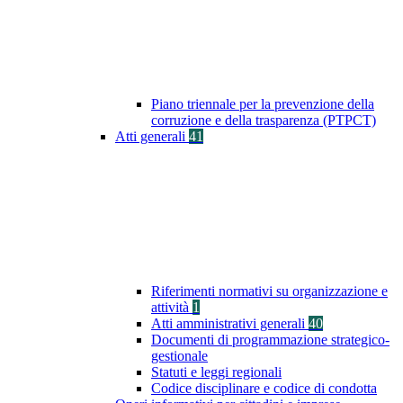
Piano triennale per la prevenzione della
corruzione e della trasparenza (PTPCT)
Atti generali
41
Riferimenti normativi su organizzazione e
attività
1
Atti amministrativi generali
40
Documenti di programmazione strategico-
gestionale
Statuti e leggi regionali
Codice disciplinare e codice di condotta