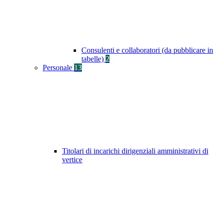
Consulenti e collaboratori (da pubblicare in
tabelle)
2
Personale
13
Titolari di incarichi dirigenziali amministrativi di
vertice