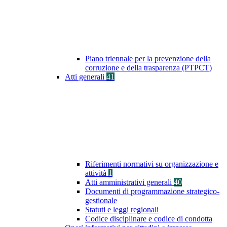
Piano triennale per la prevenzione della
corruzione e della trasparenza (PTPCT)
Atti generali
41
Riferimenti normativi su organizzazione e
attività
1
Atti amministrativi generali
40
Documenti di programmazione strategico-
gestionale
Statuti e leggi regionali
Codice disciplinare e codice di condotta