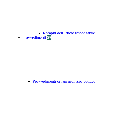
Recapiti dell'ufficio responsabile
Provvedimenti
69
Provvedimenti organi indirizzo-politico