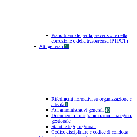
Piano triennale per la prevenzione della
corruzione e della trasparenza (PTPCT)
Atti generali
41
Riferimenti normativi su organizzazione e
attività
1
Atti amministrativi generali
40
Documenti di programmazione strategico-
gestionale
Statuti e leggi regionali
Codice disciplinare e codice di condotta