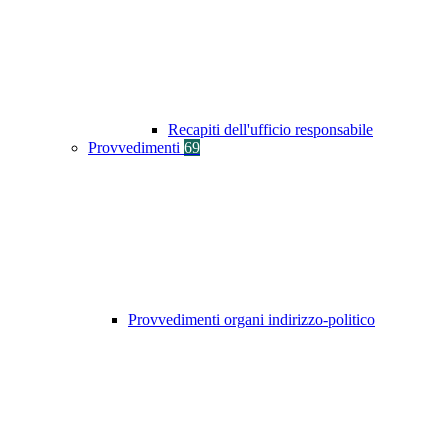
Recapiti dell'ufficio responsabile
Provvedimenti
69
Provvedimenti organi indirizzo-politico