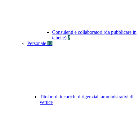
Consulenti e collaboratori (da pubblicare in
tabelle)
2
Personale
13
Titolari di incarichi dirigenziali amministrativi di
vertice