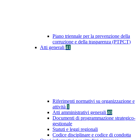
Piano triennale per la prevenzione della
corruzione e della trasparenza (PTPCT)
Atti generali
41
Riferimenti normativi su organizzazione e
attività
1
Atti amministrativi generali
40
Documenti di programmazione strategico-
gestionale
Statuti e leggi regionali
Codice disciplinare e codice di condotta