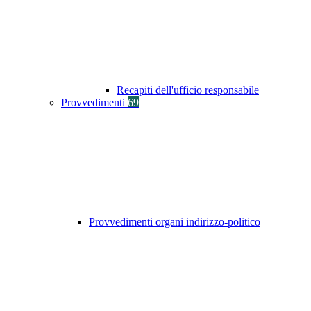
Recapiti dell'ufficio responsabile
Provvedimenti
69
Provvedimenti organi indirizzo-politico