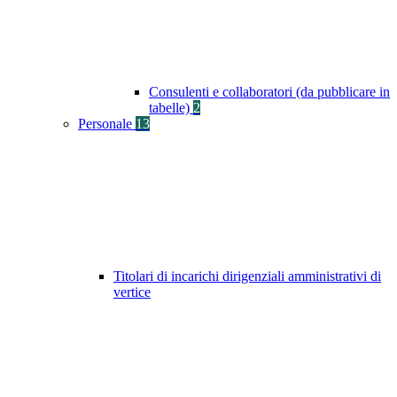
Consulenti e collaboratori (da pubblicare in
tabelle)
2
Personale
13
Titolari di incarichi dirigenziali amministrativi di
vertice