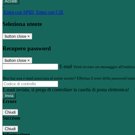
-
Entra con SPID
Entra con CIE
Seleziona utente
button close
×
Recupero password
button close
×
E-mail
Verrà inviato un messaggio all'indirizz
Non hai una e-mail associata al nome utente? Effettua il reset della password tram
E-mail inviata, si prega di controllare la casella di posta elettronica!
Errore
Chiudi
Successo
Chiudi
Informazione