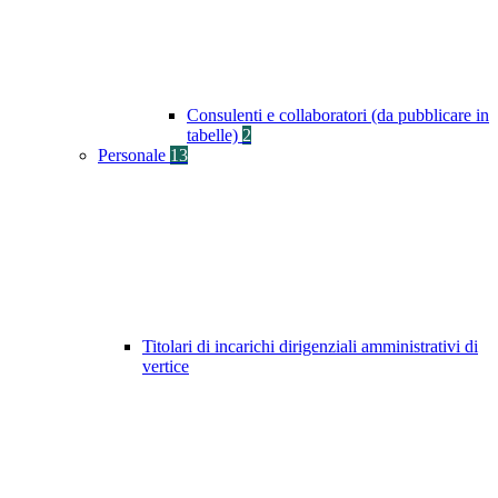
Consulenti e collaboratori (da pubblicare in
tabelle)
2
Personale
13
Titolari di incarichi dirigenziali amministrativi di
vertice