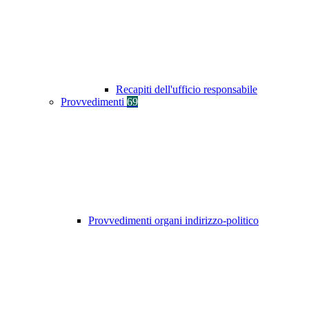
Recapiti dell'ufficio responsabile
Provvedimenti
69
Provvedimenti organi indirizzo-politico