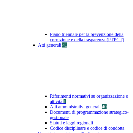
Piano triennale per la prevenzione della
corruzione e della trasparenza (PTPCT)
Atti generali
41
Riferimenti normativi su organizzazione e
attività
1
Atti amministrativi generali
40
Documenti di programmazione strategico-
gestionale
Statuti e leggi regionali
Codice disciplinare e codice di condotta