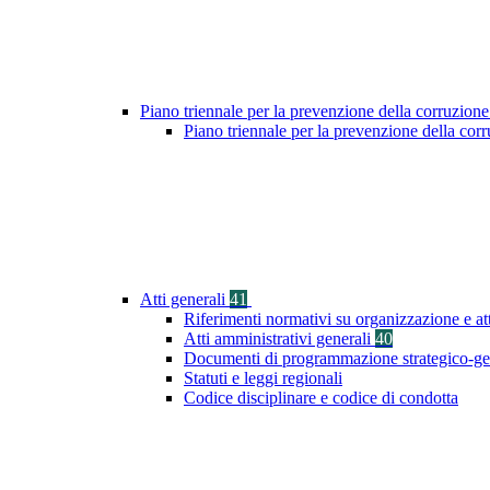
Piano triennale per la prevenzione della corruzione
Piano triennale per la prevenzione della cor
Atti generali
41
Riferimenti normativi su organizzazione e at
Atti amministrativi generali
40
Documenti di programmazione strategico-ge
Statuti e leggi regionali
Codice disciplinare e codice di condotta