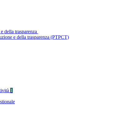
 e della trasparenza
ruzione e della trasparenza (PTPCT)
tività
1
stionale