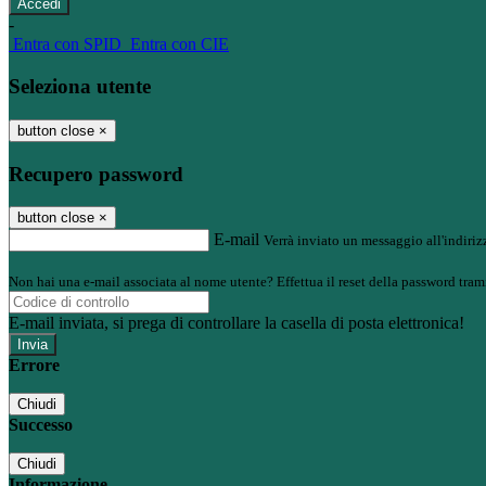
-
Entra con SPID
Entra con CIE
Seleziona utente
button close
×
Recupero password
button close
×
E-mail
Verrà inviato un messaggio all'indirizz
Non hai una e-mail associata al nome utente? Effettua il reset della password tram
E-mail inviata, si prega di controllare la casella di posta elettronica!
Errore
Chiudi
Successo
Chiudi
Informazione