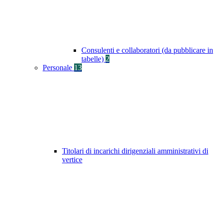
Consulenti e collaboratori (da pubblicare in
tabelle)
2
Personale
13
Titolari di incarichi dirigenziali amministrativi di
vertice