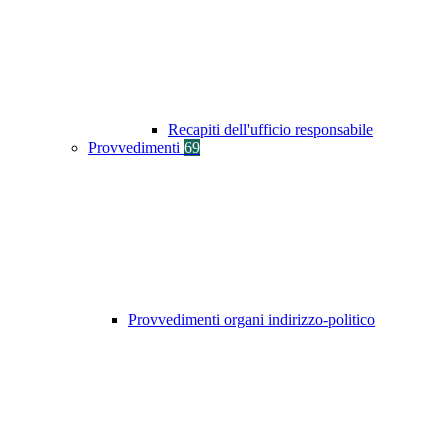
Recapiti dell'ufficio responsabile
Provvedimenti
69
Provvedimenti organi indirizzo-politico