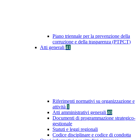
Piano triennale per la prevenzione della
corruzione e della trasparenza (PTPCT)
Atti generali
41
Riferimenti normativi su organizzazione e
attività
1
Atti amministrativi generali
40
Documenti di programmazione strategico-
gestionale
Statuti e leggi regionali
Codice disciplinare e codice di condotta