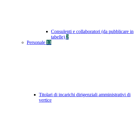
Consulenti e collaboratori (da pubblicare in
tabelle)
2
Personale
13
Titolari di incarichi dirigenziali amministrativi di
vertice