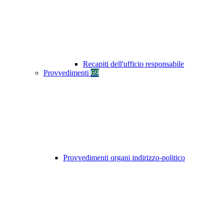
Recapiti dell'ufficio responsabile
Provvedimenti
69
Provvedimenti organi indirizzo-politico