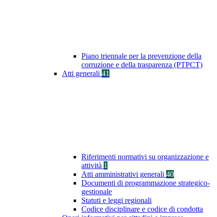
Piano triennale per la prevenzione della
corruzione e della trasparenza (PTPCT)
Atti generali
41
Riferimenti normativi su organizzazione e
attività
1
Atti amministrativi generali
40
Documenti di programmazione strategico-
gestionale
Statuti e leggi regionali
Codice disciplinare e codice di condotta