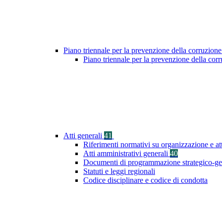
Piano triennale per la prevenzione della corruzione
Piano triennale per la prevenzione della cor
Atti generali
41
Riferimenti normativi su organizzazione e at
Atti amministrativi generali
40
Documenti di programmazione strategico-ge
Statuti e leggi regionali
Codice disciplinare e codice di condotta