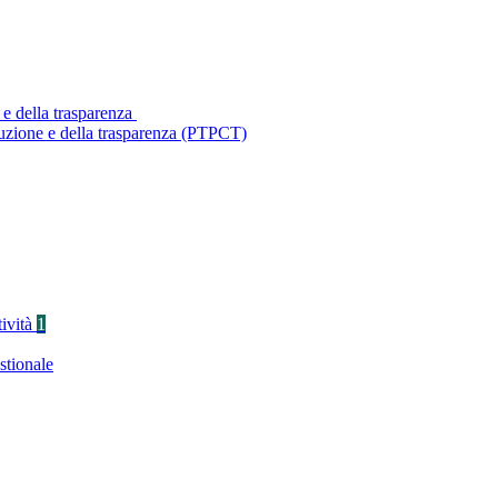
 e della trasparenza
ruzione e della trasparenza (PTPCT)
tività
1
stionale