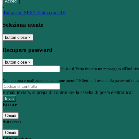
-
Entra con SPID
Entra con CIE
Seleziona utente
button close
×
Recupero password
button close
×
E-mail
Verrà inviato un messaggio all'indirizz
Non hai una e-mail associata al nome utente? Effettua il reset della password tram
E-mail inviata, si prega di controllare la casella di posta elettronica!
Errore
Chiudi
Successo
Chiudi
Informazione