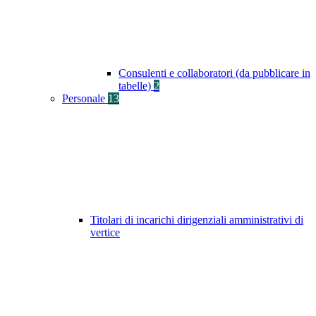
Consulenti e collaboratori (da pubblicare in
tabelle)
2
Personale
13
Titolari di incarichi dirigenziali amministrativi di
vertice