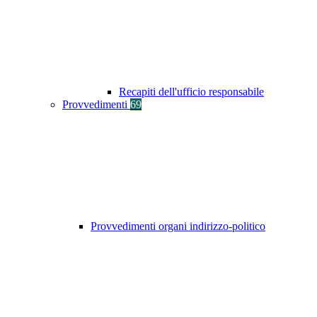
Recapiti dell'ufficio responsabile
Provvedimenti
69
Provvedimenti organi indirizzo-politico