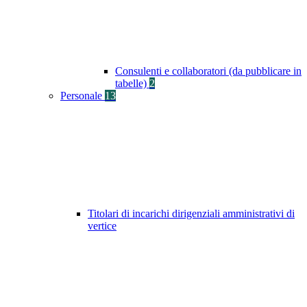
Consulenti e collaboratori (da pubblicare in
tabelle)
2
Personale
13
Titolari di incarichi dirigenziali amministrativi di
vertice