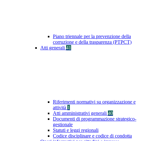
Piano triennale per la prevenzione della
corruzione e della trasparenza (PTPCT)
Atti generali
41
Riferimenti normativi su organizzazione e
attività
1
Atti amministrativi generali
40
Documenti di programmazione strategico-
gestionale
Statuti e leggi regionali
Codice disciplinare e codice di condotta