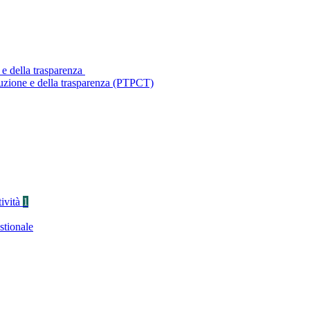
 e della trasparenza
ruzione e della trasparenza (PTPCT)
tività
1
stionale