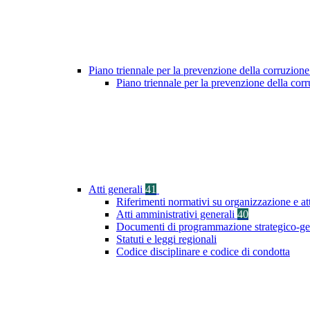
Piano triennale per la prevenzione della corruzione
Piano triennale per la prevenzione della cor
Atti generali
41
Riferimenti normativi su organizzazione e at
Atti amministrativi generali
40
Documenti di programmazione strategico-ge
Statuti e leggi regionali
Codice disciplinare e codice di condotta