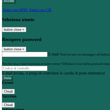
-
Entra con SPID
Entra con CIE
Seleziona utente
button close
×
Recupero password
button close
×
E-mail
Verrà inviato un messaggio all'indirizz
Non hai una e-mail associata al nome utente? Effettua il reset della password tram
E-mail inviata, si prega di controllare la casella di posta elettronica!
Errore
Chiudi
Successo
Chiudi
Informazione