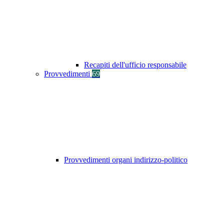
Recapiti dell'ufficio responsabile
Provvedimenti
69
Provvedimenti organi indirizzo-politico