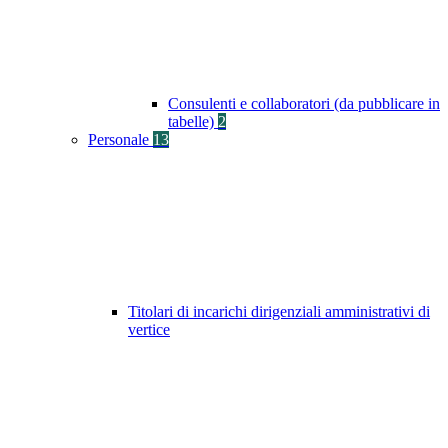
Consulenti e collaboratori (da pubblicare in
tabelle)
2
Personale
13
Titolari di incarichi dirigenziali amministrativi di
vertice