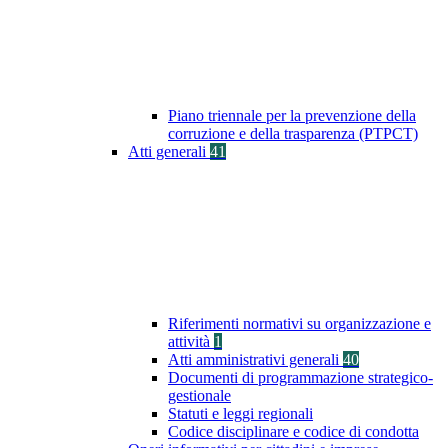
Piano triennale per la prevenzione della
corruzione e della trasparenza (PTPCT)
Atti generali
41
Riferimenti normativi su organizzazione e
attività
1
Atti amministrativi generali
40
Documenti di programmazione strategico-
gestionale
Statuti e leggi regionali
Codice disciplinare e codice di condotta