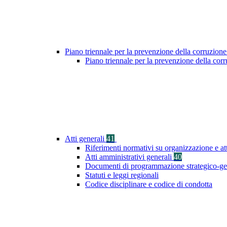
Piano triennale per la prevenzione della corruzione
Piano triennale per la prevenzione della cor
Atti generali
41
Riferimenti normativi su organizzazione e at
Atti amministrativi generali
40
Documenti di programmazione strategico-ge
Statuti e leggi regionali
Codice disciplinare e codice di condotta