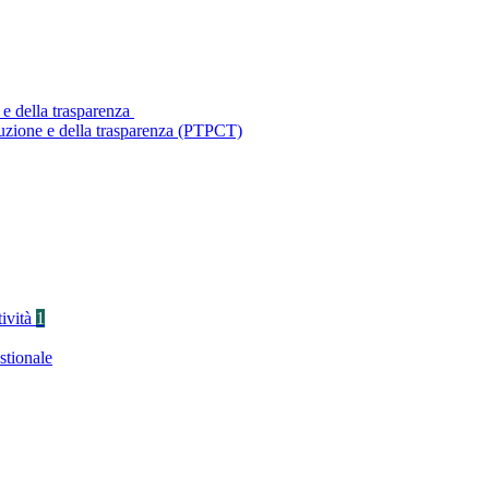
 e della trasparenza
ruzione e della trasparenza (PTPCT)
tività
1
stionale