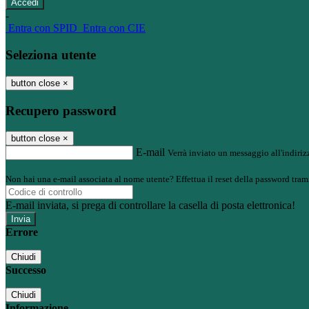
-
Entra con SPID
Entra con CIE
Seleziona utente
button close
×
Recupero password
button close
×
E-mail
Verrà inviato un messaggio all'indirizz
Non hai una e-mail associata al nome utente? Effettua il reset della password tram
E-mail inviata, si prega di controllare la casella di posta elettronica!
Errore
Chiudi
Successo
Chiudi
Informazione