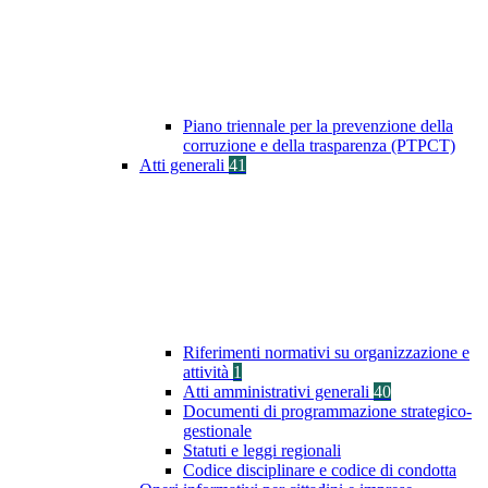
Piano triennale per la prevenzione della
corruzione e della trasparenza (PTPCT)
Atti generali
41
Riferimenti normativi su organizzazione e
attività
1
Atti amministrativi generali
40
Documenti di programmazione strategico-
gestionale
Statuti e leggi regionali
Codice disciplinare e codice di condotta