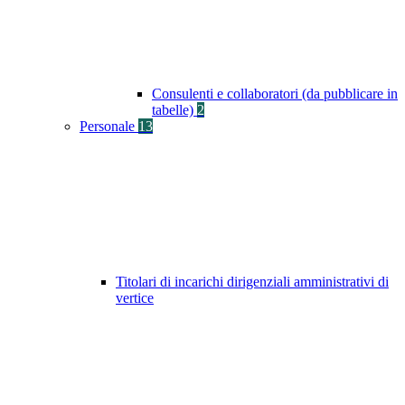
Consulenti e collaboratori (da pubblicare in
tabelle)
2
Personale
13
Titolari di incarichi dirigenziali amministrativi di
vertice