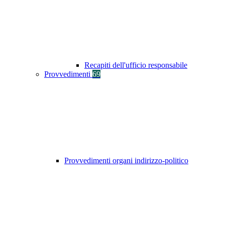
Recapiti dell'ufficio responsabile
Provvedimenti
69
Provvedimenti organi indirizzo-politico