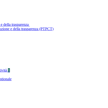
 e della trasparenza
ruzione e della trasparenza (PTPCT)
tività
1
stionale