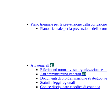
Piano triennale per la prevenzione della corruzione
Piano triennale per la prevenzione della cor
Atti generali
41
Riferimenti normativi su organizzazione e at
Atti amministrativi generali
40
Documenti di programmazione strategico-ge
Statuti e leggi regionali
Codice disciplinare e codice di condotta