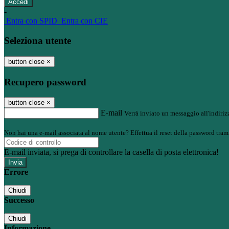
-
Entra con SPID
Entra con CIE
Seleziona utente
button close
×
Recupero password
button close
×
E-mail
Verrà inviato un messaggio all'indirizz
Non hai una e-mail associata al nome utente? Effettua il reset della password tram
E-mail inviata, si prega di controllare la casella di posta elettronica!
Errore
Chiudi
Successo
Chiudi
Informazione