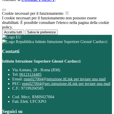
Cookie necessari per il funzionamento
I cookie necessari per il funzionamento non possono essere
disabilitati. È possibile consultare l'elenco nella pagina della cookie
policy.
Accetta tutti
Salva le preferenze
Istituto Istruzione Superiore Giosuè Carducci
Contatti
Istituto Istruzione Superiore Giosuè Carducci
Via Asmara, 28 - Roma (RM)
Tel:
06121124485
Email:
rmis027004@istruzione.it
Link per inviare una mail
PEC:
rmis027004@pec.istruzione.it
Link per inviare una mail
C.F.: 97199260585
Cod. Mecc. RMIS027004
Fatt. Elett. UFCXPO
Seguici su