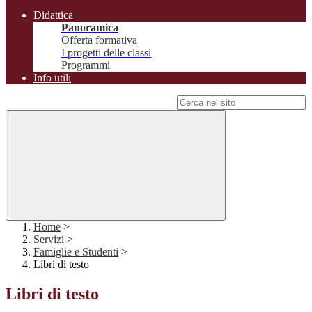
Didattica
Panoramica
Offerta formativa
I progetti delle classi
Programmi
Info utili
Campo di ricerca per le pagine del sito
Home
>
Servizi
>
Famiglie e Studenti
>
Libri di testo
Libri di testo