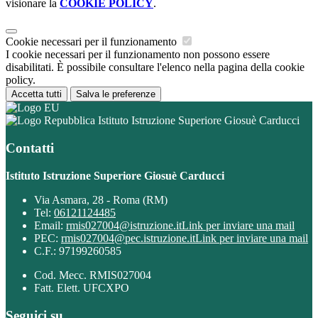
visionare la
COOKIE POLICY
.
Cookie necessari per il funzionamento
I cookie necessari per il funzionamento non possono essere
disabilitati. È possibile consultare l'elenco nella pagina della cookie
policy.
Accetta tutti
Salva le preferenze
Istituto Istruzione Superiore Giosuè Carducci
Contatti
Istituto Istruzione Superiore Giosuè Carducci
Via Asmara, 28 - Roma (RM)
Tel:
06121124485
Email:
rmis027004@istruzione.it
Link per inviare una mail
PEC:
rmis027004@pec.istruzione.it
Link per inviare una mail
C.F.: 97199260585
Cod. Mecc. RMIS027004
Fatt. Elett. UFCXPO
Seguici su