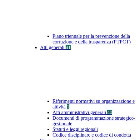
Piano triennale per la prevenzione della
corruzione e della trasparenza (PTPCT)
Atti generali
41
Riferimenti normativi su organizzazione e
attività
1
Atti amministrativi generali
40
Documenti di programmazione strategico-
gestionale
Statuti e leggi regionali
Codice disciplinare e codice di condotta