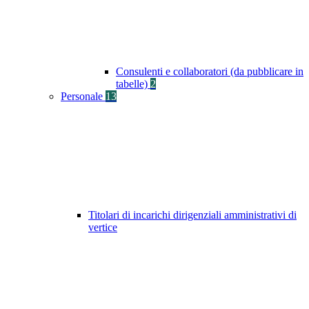
Consulenti e collaboratori (da pubblicare in
tabelle)
2
Personale
13
Titolari di incarichi dirigenziali amministrativi di
vertice