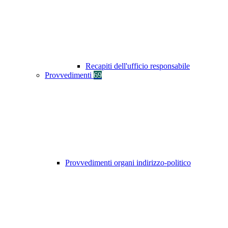
Recapiti dell'ufficio responsabile
Provvedimenti
69
Provvedimenti organi indirizzo-politico