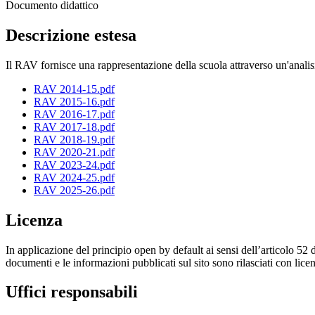
Documento didattico
Descrizione estesa
Il RAV fornisce una rappresentazione della scuola attraverso un'analisi
RAV 2014-15.pdf
RAV 2015-16.pdf
RAV 2016-17.pdf
RAV 2017-18.pdf
RAV 2018-19.pdf
RAV 2020-21.pdf
RAV 2023-24.pdf
RAV 2024-25.pdf
RAV 2025-26.pdf
Licenza
In applicazione del principio open by default ai sensi dell’articolo 52 
documenti e le informazioni pubblicati sul sito sono rilasciati con li
Uffici responsabili