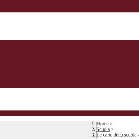
Home
>
Scuola
>
Le carte della scuola