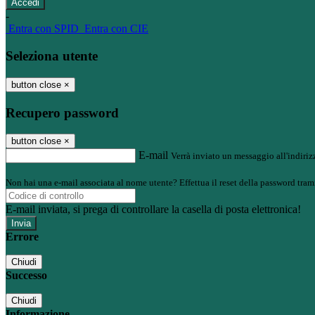
-
Entra con SPID
Entra con CIE
Seleziona utente
button close
×
Recupero password
button close
×
E-mail
Verrà inviato un messaggio all'indirizz
Non hai una e-mail associata al nome utente? Effettua il reset della password tram
E-mail inviata, si prega di controllare la casella di posta elettronica!
Errore
Chiudi
Successo
Chiudi
Informazione