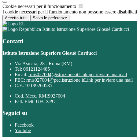
Cookie necessari per il funzionamento
I cookie necessari per il funzionamento non possono essere disabilitati.
Accetta tutti
Salva le preferenze
Istituto Istruzione Superiore Giosuè Carducci
Contatti
Istituto Istruzione Superiore Giosuè Carducci
Via Asmara, 28 - Roma (RM)
Tel:
06121124485
Email:
rmis027004@istruzione.it
Link per inviare una mail
PEC:
rmis027004@pec.istruzione.it
Link per inviare una mail
C.F.: 97199260585
Cod. Mecc. RMIS027004
Fatt. Elett. UFCXPO
Seguici su
Facebook
Youtube