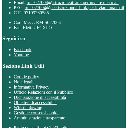
Email:
rmis027004@istruzione.it
Link per inviare una mail
PEC:
rmis027004@pec.istruzione.it
Link per inviare una mail
C.F.: 97199260585
Cod. Mecc. RMIS027004
Fatt. Elett. UFCXPO
Seguici su
Facebook
Youtube
Sezione Link Utili
Cookie policy
Note legali
Informativa Privacy
Ufficio Relazioni con il Pubblico
Dichiarazione di accessibilità
Obiettivi di accessibilità
Whistleblowing
Gestione consensi cookie
Amministrazione trasparente
Pagina visualizzata
2233
volte