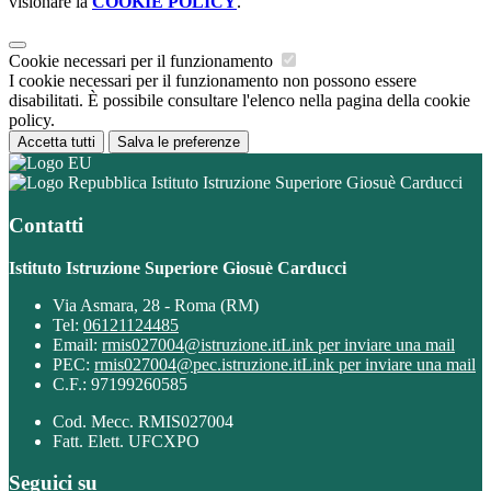
visionare la
COOKIE POLICY
.
Cookie necessari per il funzionamento
I cookie necessari per il funzionamento non possono essere
disabilitati. È possibile consultare l'elenco nella pagina della cookie
policy.
Accetta tutti
Salva le preferenze
Istituto Istruzione Superiore Giosuè Carducci
Contatti
Istituto Istruzione Superiore Giosuè Carducci
Via Asmara, 28 - Roma (RM)
Tel:
06121124485
Email:
rmis027004@istruzione.it
Link per inviare una mail
PEC:
rmis027004@pec.istruzione.it
Link per inviare una mail
C.F.: 97199260585
Cod. Mecc. RMIS027004
Fatt. Elett. UFCXPO
Seguici su