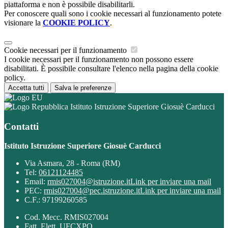
piattaforma e non è possibile disabilitarli.
Per conoscere quali sono i cookie necessari al funzionamento potete
visionare la
COOKIE POLICY
.
Cookie necessari per il funzionamento
I cookie necessari per il funzionamento non possono essere
disabilitati. È possibile consultare l'elenco nella pagina della cookie
policy.
Accetta tutti
Salva le preferenze
Istituto Istruzione Superiore Giosuè Carducci
Contatti
Istituto Istruzione Superiore Giosuè Carducci
Via Asmara, 28 - Roma (RM)
Tel:
06121124485
Email:
rmis027004@istruzione.it
Link per inviare una mail
PEC:
rmis027004@pec.istruzione.it
Link per inviare una mail
C.F.: 97199260585
Cod. Mecc. RMIS027004
Fatt. Elett. UFCXPO