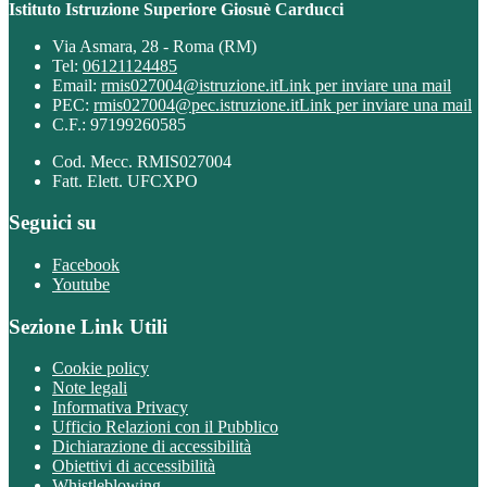
Istituto Istruzione Superiore Giosuè Carducci
Via Asmara, 28 - Roma (RM)
Tel:
06121124485
Email:
rmis027004@istruzione.it
Link per inviare una mail
PEC:
rmis027004@pec.istruzione.it
Link per inviare una mail
C.F.: 97199260585
Cod. Mecc. RMIS027004
Fatt. Elett. UFCXPO
Seguici su
Facebook
Youtube
Sezione Link Utili
Cookie policy
Note legali
Informativa Privacy
Ufficio Relazioni con il Pubblico
Dichiarazione di accessibilità
Obiettivi di accessibilità
Whistleblowing