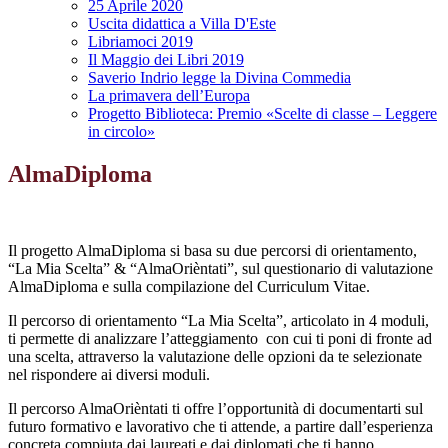
25 Aprile 2020
Uscita didattica a Villa D'Este
Libriamoci 2019
Il Maggio dei Libri 2019
Saverio Indrio legge la Divina Commedia
La primavera dell’Europa
Progetto Biblioteca: Premio «Scelte di classe – Leggere
in circolo»
AlmaDiploma
Il progetto AlmaDiploma si basa su due percorsi di orientamento,
“La Mia Scelta” & “AlmaOrièntati”, sul questionario di valutazione
AlmaDiploma e sulla compilazione del Curriculum Vitae.
Il percorso di orientamento “La Mia Scelta”, articolato in 4 moduli,
ti permette di analizzare l’atteggiamento con cui ti poni di fronte ad
una scelta, attraverso la valutazione delle opzioni da te selezionate
nel rispondere ai diversi moduli.
Il percorso AlmaOrièntati ti offre l’opportunità di documentarti sul
futuro formativo e lavorativo che ti attende, a partire dall’esperienza
concreta compiuta dai laureati e dai diplomati che ti hanno