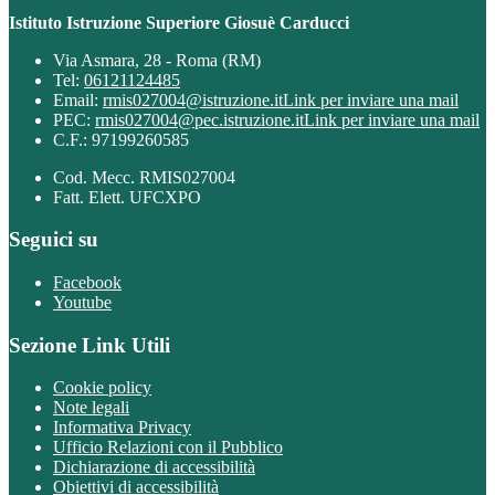
Istituto Istruzione Superiore Giosuè Carducci
Via Asmara, 28 - Roma (RM)
Tel:
06121124485
Email:
rmis027004@istruzione.it
Link per inviare una mail
PEC:
rmis027004@pec.istruzione.it
Link per inviare una mail
C.F.: 97199260585
Cod. Mecc. RMIS027004
Fatt. Elett. UFCXPO
Seguici su
Facebook
Youtube
Sezione Link Utili
Cookie policy
Note legali
Informativa Privacy
Ufficio Relazioni con il Pubblico
Dichiarazione di accessibilità
Obiettivi di accessibilità