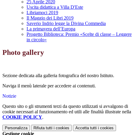
25 Aprile 2020
Uscita didattica a Villa D'Este
Libriamoci 2019
Il Maggio dei Libri 2019
Saverio Indrio legge la Divina Commedia
La primavera dell’Europa
Progetto Biblioteca: Premio «Scelte di classe – Leggere
in circolo»
Photo gallery
Sezione dedicata alla galleria fotografica del nostro Istituto.
Naviga il menù laterale per accedere ai contenuti.
Notizie
Questo sito o gli strumenti terzi da questo utilizzati si avvalgono di
cookie necessari al funzionamento ed utili alle finalità illustrate nella
COOKIE POLICY
.
Personalizza
Rifiuta tutti
i cookies
Accetta tutti
i cookies
Gestione cookie