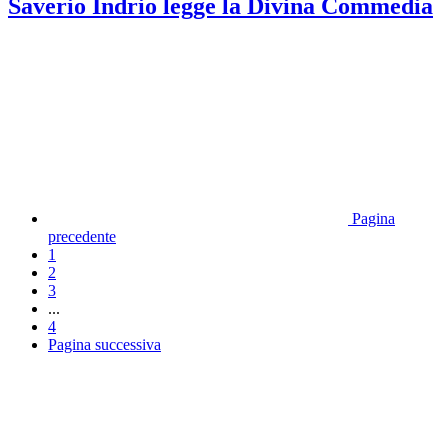
Saverio Indrio legge la Divina Commedia
Pagina
precedente
1
2
3
...
4
Pagina successiva