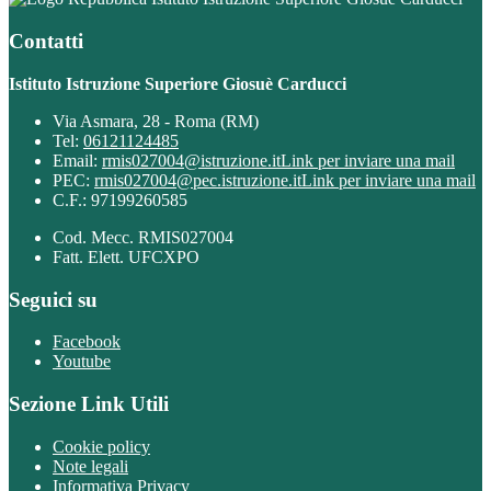
Contatti
Istituto Istruzione Superiore Giosuè Carducci
Via Asmara, 28 - Roma (RM)
Tel:
06121124485
Email:
rmis027004@istruzione.it
Link per inviare una mail
PEC:
rmis027004@pec.istruzione.it
Link per inviare una mail
C.F.: 97199260585
Cod. Mecc. RMIS027004
Fatt. Elett. UFCXPO
Seguici su
Facebook
Youtube
Sezione Link Utili
Cookie policy
Note legali
Informativa Privacy